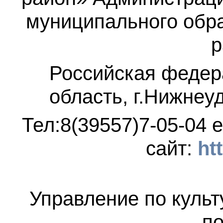
муниципального обр
р
Российская федер
область, г.Нижнеу
Тел:8(39557)7-05-04
e
сайт:
ht
Управление по культ
по