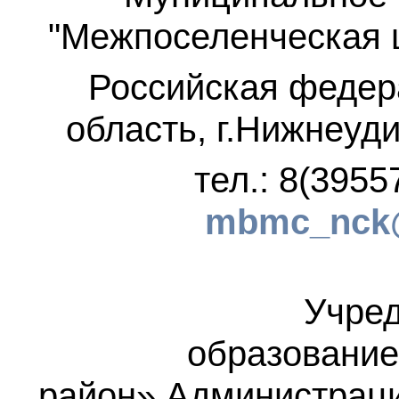
"Межпоселенческая 
Российская федер
область, г.Нижнеуди
тел.: 8(3955
mbmc_nck@
Учред
образование
район»
Администраци