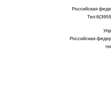
Российская федер
Тел:8(395
Упр
Российская федера
те