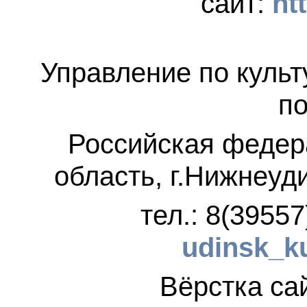
сайт:
ht
Управление по культ
по
Российская федер
область, г.Нижнеуд
тел.: 8(3955
udinsk_k
Вёрстка 