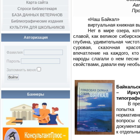
Карта сайта
Авт
Спроси библиотекаря
Про
БАЗА ДАННЫХ ВЕТЕРАНОВ
«Наш Байкал»
Библиографические издания
виртуальная книжная в
КУЛЬТУРА ДЛЯ ШКОЛЬНИКОВ
Нет в мире озера, ко
славой, как великое сибирско
Авторизация
глубина, удивительная чистот
суровая, сказочная красо
Фамилия
впечатление на каждого, кт
народы слагали о нем песни 
Пароль
свойствами, давали ему необ
Запомнить меня
Правов
Байкальск
– Иркут
Баннеры
типография
В предла
попытка
норматив
вопросы 
документа
к отдельн
Сборни