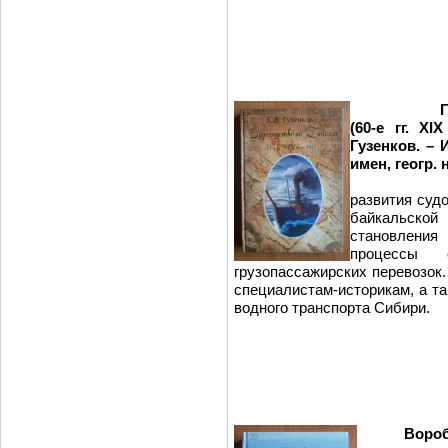
Гузен
(60-е гг. Х
I
Х
Гузенков. – И
имен, геогр. 
В моногр
развития суд
байкальской
становлени
процессы о
грузопассажирских п
специалистам-историкам, а т
водного транспорта Сибири.
Вороб