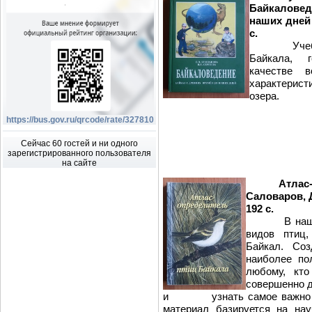
Байкалове
наших дней /
с.
Учебное п
Байкала, г
качестве в
характеристи
озера.
https://bus.gov.ru/qrcode/rate/327810
Сейчас 60 гостей и ни одного
зарегистрированного пользователя
на сайте
Атлас
Саловаров, Д
192 с.
В нашей не
видов птиц,
Байкал. Соз
наиболее по
любому, кто
совершенно д
и узнать самое важно об 
материал базируется на на