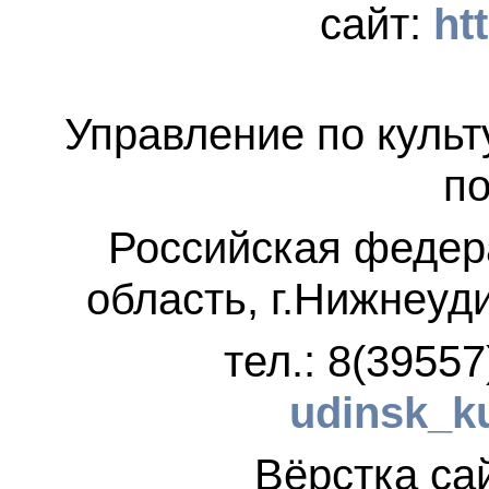
сайт:
ht
Управление по культ
по
Российская федер
область, г.Нижнеуд
тел.: 8(3955
udinsk_k
Вёрстка 