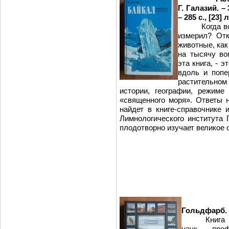
Г. Галазий. – 
– 285 с., [23] л
Когда возник
измерил? Отк
животные, как
на тысячу во
эта книга, - 
вдоль и
растительном 
истории, географии, режиме
«священного моря». Ответы н
найдет в книге-справочнике 
Лимнологического инстит
плодотворно изучает великое 
Голь
Гольдфарб. –
Книга
наук, проф