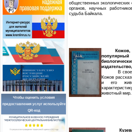
общественных экологических 
органов, научных работнико
судьба Байкала.
Кожов,
популярный 
биологически
издательство, 
В своем оч
Кожов рассказ
и его живо
характеристи
животный мир.
Чтобы оценить условия
предоставления услуг используйте
QR-код
Кузе