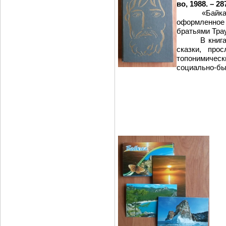
во, 1988. – 28
«Байкала – 
оформленно
братьями Тра
В книгах со
сказки, про
топонимически
социально-бы