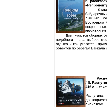
в рассказа
«Репроцентр 
В книге со
байдарочны
лыжных ма
Восточного
сокровенны
впечатления
Для туристов сборник буде
подобного плана, выборе ме
отдыха и как указатель прим
объектов по берегам Байкала 
Распу
/ В. Распути
416 с. – текс
Подарочн
Распутина,
достоприм
сибирякам.