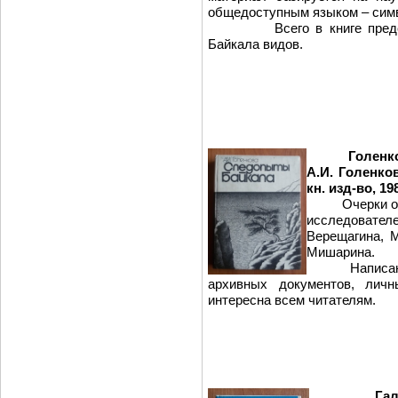
общедоступным языком – сим
Всего в книге представ
Байкала видов.
Голенко
А.И. Голенков
кн. изд-во, 198
Очерки об ис
исследователе
Верещагина, М
Мишарина.
Написанная 
архивных документов, личн
интересна всем читателям.
Гал