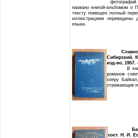
фотографи
названо книгой-альбомом о 
тексту помещен полный перев
иллюстрациям переведены д
языки.
Славно
Сибирский, К
изд-во, 1957. 
В книге со
романов сове
озеру Байкал
отражающие их
Байкал
сост. Н. И. Е