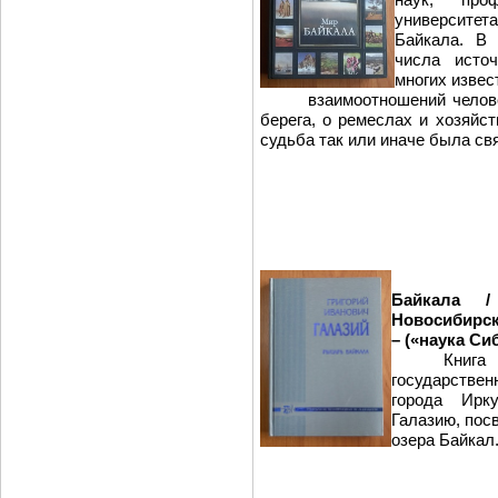
университета
Байкала. В 
числа исто
многих 
взаимоотношений человека 
берега, о ремеслах и хозяйст
судьба так или иначе была св
Григ
Байкала /
Новосибирск:
– («наука Си
Книг
государстве
города Ирк
Галазию, пос
озера Байкал