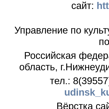
сайт:
ht
Управление по культ
по
Российская федер
область, г.Нижнеуд
тел.: 8(3955
udinsk_k
Вёрстка 