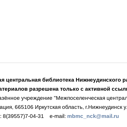
я центральная библиотека Нижнеудинского р
териалов разрешена только с активной ссылк
азённое учреждение "Межпоселенческая централ
ция, 665106 Иркутская область, г.Нижнеудинск ул
.: 8(39557)7-04-31
e-mail:
mbmc_nck@mail.ru