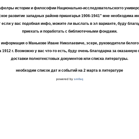
кафелры истории и философии Национально-исследовательскогго универс
кое развитие западных районв приангарья 1906-1941" мне необходима и
 если у вас подобная инфо, можите ли выслать в эл варианте, буду благ
приехать и поработать с библиотечными фондами.
 информация о Манькове Иване Николаевиче, эсере, руководители белого
 1912 г. Возможно у вас что-то есть, буду очень благодарна за оказанную
доставки полнотекстовых документов или списка литературы.
необходим список дат и событий на 2 марта в литературе
powered by
smfaq