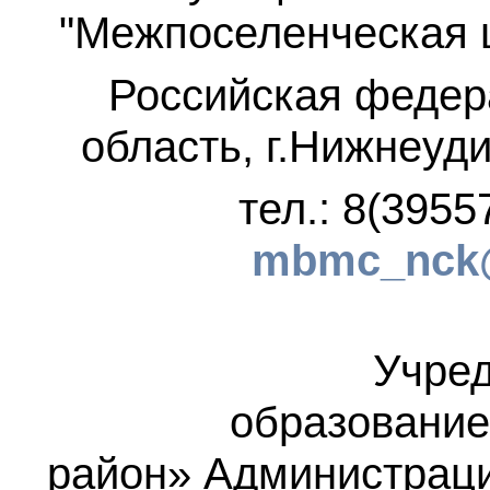
"Межпоселенческая 
Российская федер
область, г.Нижнеуди
тел.: 8(3955
mbmc_nck@
Учред
образование
район»
Администраци