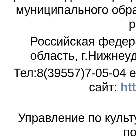
муниципального обр
р
Российская федер
область, г.Нижнеу
Тел:8(39557)7-05-04
e
сайт:
ht
Управление по культ
по