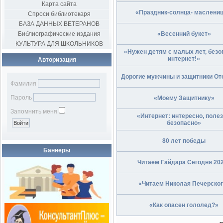
Карта сайта
«Праздник-солнца- маслениц
Спроси библиотекаря
БАЗА ДАННЫХ ВЕТЕРАНОВ
Библиографические издания
«Весенний букет»
КУЛЬТУРА ДЛЯ ШКОЛЬНИКОВ
«Нужен детям с малых лет, без
интернет!»
Авторизация
Дорогие мужчины и защитники От
Фамилия
Пароль
«Моему Защитнику»
Запомнить меня
«Интернет: интересно, полез
безопасно»
80 лет победы
Баннеры
Читаем Гайдара Сегодня 202
«Читаем Николая Печерског
«Как опасен гололед?»