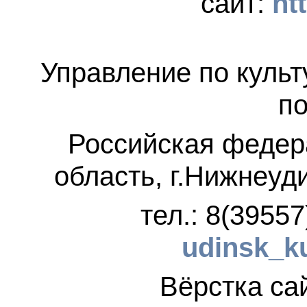
сайт:
ht
Управление по культ
по
Российская федер
область, г.Нижнеуд
тел.: 8(3955
udinsk_k
Вёрстка 