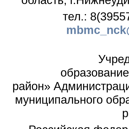
область, г.Нижнеуди
тел.: 8(3955
mbmc_nck@
Учред
образование
район»
Администраци
муниципального обр
р