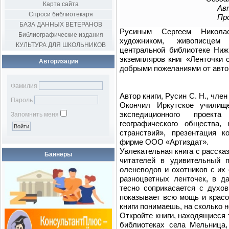
Карта сайта
Авт
Спроси библиотекаря
Пр
БАЗА ДАННЫХ ВЕТЕРАНОВ
Русиным Сергеем Никола
Библиографические издания
художником, живописцем
КУЛЬТУРА ДЛЯ ШКОЛЬНИКОВ
центральной библиотеке Ниж
экземпляров книг «Ленточки 
Авторизация
добрыми пожеланиями от авто
Фамилия
Автор книги, Русин С. Н., чл
Пароль
Окончил Иркутское училище
экспедиционного проект
Запомнить меня
географического общества,
странствий», презентация 
фирме ООО «Артиздат».
Увлекательная книга с расска
Баннеры
читателей в удивительный 
оленеводов и охотников с и
разноцветных ленточек, в д
тесно соприкасается с духо
показывает всю мощь и красо
книги понимаешь, на сколько 
Откройте книги, находящиеся 
библиотеках села Мельница,