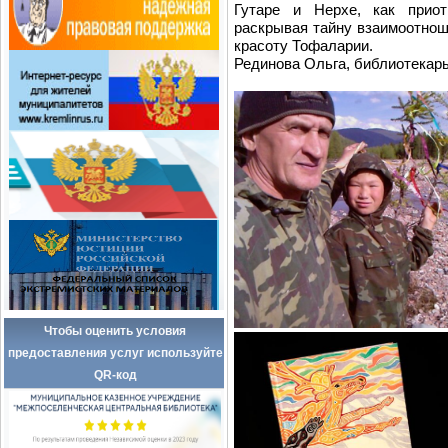
Гутаре и Нерхе, как прио
раскрывая тайну взаимоотноше
красоту Тофаларии.
Рединова Ольга, библиотекар
Чтобы оценить условия
предоставления услуг используйте
QR-код