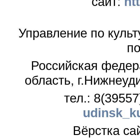
сайт:
ht
Управление по культ
по
Российская федер
область, г.Нижнеуд
тел.: 8(3955
udinsk_k
Вёрстка 