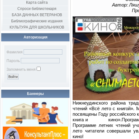
Карта сайта
Автор: Ляш
Спроси библиотекаря
Пр
БАЗА ДАННЫХ ВЕТЕРАНОВ
Библиографические издания
КУЛЬТУРА ДЛЯ ШКОЛЬНИКОВ
Авторизация
Фамилия
Пароль
Запомнить меня
Баннеры
Нижнеудинского района тра
чтений «Всё лето с книгой».
посвящены Году российского к
книга и кино».Программа д
Программе летних чтений уч
лето читатели совершали ув
кино!