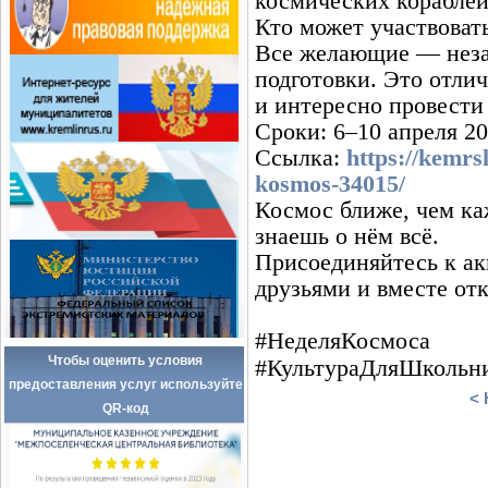
космических кораблей
Кто может участвоват
Все желающие — незав
подготовки. Это отли
и интересно провести
Сроки: 6–10 апреля 20
Ссылка:
https://kemrs
kosmos-34015/
Космос ближе, чем ка
знаешь о нём всё.
Присоединяйтесь к ак
друзьями и вместе от
#НеделяКосмоса
Чтобы оценить условия
#КультураДляШкольн
предоставления услуг используйте
< 
QR-код