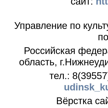
сайт:
ht
Управление по культ
по
Российская федер
область, г.Нижнеуд
тел.: 8(3955
udinsk_k
Вёрстка 