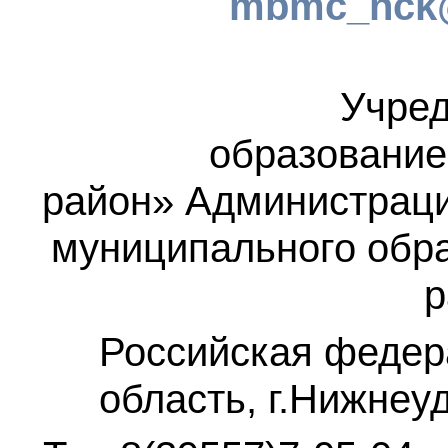
mbmc_nck@
Учред
образование
район»
Администраци
муниципального обр
р
Российская федер
область, г.Нижнеу