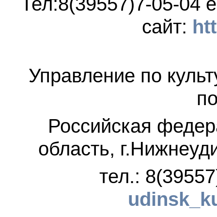
Тел:8(39557)7-05-04
e
сайт:
ht
Управление по культ
по
Российская федер
область, г.Нижнеуд
тел.: 8(3955
udinsk_k