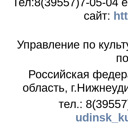
Тел:8(39557)7-05-04
e
сайт:
ht
Управление по культ
по
Российская федер
область, г.Нижнеуд
тел.: 8(3955
udinsk_k