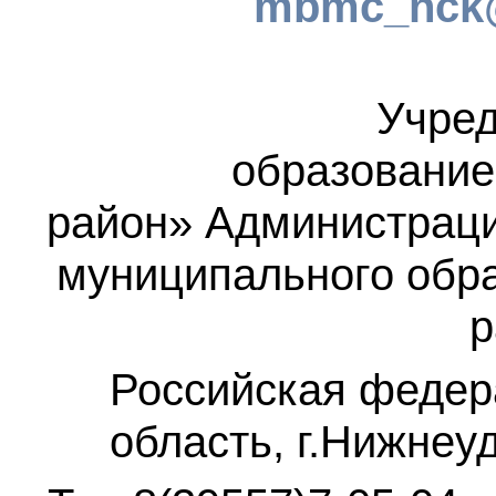
mbmc_nck@
Учред
образование
район»
Администраци
муниципального обр
р
Российская федер
область, г.Нижнеу