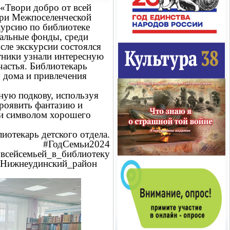
«Твори добро от всей
ари Межпоселенческой
курсию по библиотеке
кальные фонды, среди
сле экскурсии состоялся
стники узнали интересную
частья. Библиотекарь
ы дома и привлечения
ную подкову, используя
проявить фантазию и
о и символом хорошего
ь детского отдела.
#ГодСемьи2024
#всейсемьей_в_библиотеку
Нижнеудинский_район