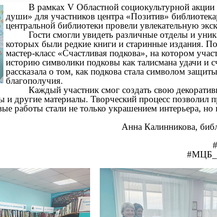
В рамках V Областной социокультурной акции 
души» для участников центра «Позитив» библиотек
центральной библиотеки провели увлекательную экс
Гости смогли увидеть различные отделы и уни
которых были редкие книги и старинные издания. По
мастер-класс «Счастливая подкова», на котором уча
историю символики подковы как талисмана удачи и с
рассказала о том, как подкова стала символом защит
благополучия.
Каждый участник смог создать свою декоратив
ны и другие материалы. Творческий процесс позволил 
вые работы стали не только украшением интерьера, н
Анна Калинникова, библиотекар
#МЦБ_