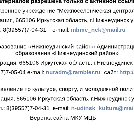
териалов разрешена только с активной ссылк
азённое учреждение "Межпоселенческая централ
ция, 665106 Иркутская область, г.Нижнеудинск ул
.: 8(39557)7-04-31
e-mail:
mbmc_nck@mail.ru
разование «Нижнеудинский район»
Администрац
образования
«Нижнеудинский район»
ация, 665106 Иркутская область, г.Нижнеудинск 
57)7-05-04
e-mail:
nuradm@rambler.ru
сайт:
http:
авление по культуре, спорту, и молодежной поли
ция, 665106 Иркутская область, г.Нижнеудинск у
л.: 8(39557)7-04-31
e-mail:
n-udinsk_kultura@mail
Вёрстка сайта МКУ МЦБ