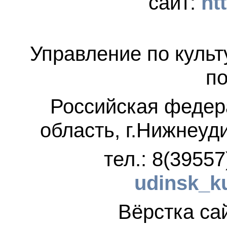
сайт:
ht
Управление по культ
по
Российская федер
область, г.Нижнеуд
тел.: 8(3955
udinsk_k
Вёрстка 