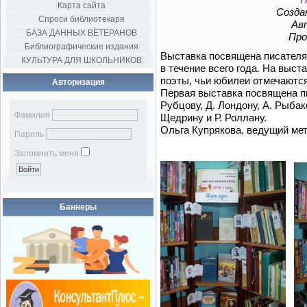
Карта сайта
Создан
Спроси библиотекаря
Авт
БАЗА ДАННЫХ ВЕТЕРАНОВ
Про
Библиографические издания
Выставка посвящена писателям
КУЛЬТУРА ДЛЯ ШКОЛЬНИКОВ
в течение всего года. На выст
поэты, чьи юбилеи отмечаются
Авторизация
Первая выставка посвящена п
Рубцову, Д. Лондону, А. Рыба
Фамилия
Щедрину и Р. Роллану.
Ольга Купрякова, ведущий ме
Пароль
Запомнить меня
Баннеры