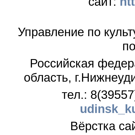
сайт:
ht
Управление по культ
по
Российская федер
область, г.Нижнеуд
тел.: 8(3955
udinsk_k
Вёрстка 