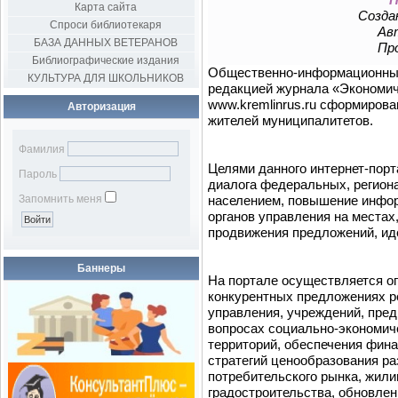
Карта сайта
Создан
Спроси библиотекаря
Авт
БАЗА ДАННЫХ ВЕТЕРАНОВ
Пр
Библиографические издания
Общественно-информационным
КУЛЬТУРА ДЛЯ ШКОЛЬНИКОВ
редакцией журнала «Экономич
www.kremlinrus.ru сформиров
Авторизация
жителей муниципалитетов.
Фамилия
Целями данного интернет-порт
Пароль
диалога федеральных, регион
Запомнить меня
населением, повышение инфор
органов управления на местах
продвижения предложений, иде
Баннеры
На портале осуществляется о
конкурентных предложениях р
управления, учреждений, пред
вопросах социально-экономиче
территорий, обеспечения фин
стратегий ценообразования ра
потребительского рынка, жили
градостроительства, обновле