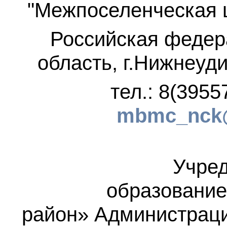
"Межпоселенческая 
Российская федер
область, г.Нижнеуди
тел.: 8(3955
mbmc_nck@
Учред
образование
район»
Администраци