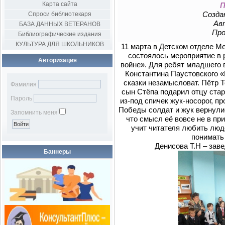
Карта сайта
П
Создан
Спроси библиотекаря
Авт
БАЗА ДАННЫХ ВЕТЕРАНОВ
Про
Библиографические издания
КУЛЬТУРА ДЛЯ ШКОЛЬНИКОВ
11 марта в Детском отделе М
состоялось мероприятие в 
Авторизация
войне». Для ребят младшего 
Константина Паустовского «
сказки незамысловат. Пётр Т
Фамилия
сын Стёпа подарил отцу стар
Пароль
из-под спичек жук-носорог, п
Победы солдат и жук вернулис
Запомнить меня
что смысл её вовсе не в пр
учит читателя любить люд
понимать 
Денисова Т.Н – зав
Баннеры