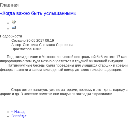
Главная
«Когда важно быть услышанным»
Подробности
Создано 30.05.2017 09:19
Автор: Светкина Светлана Сергеевна
Просмотров: 6302
Под таким девизом в Межпоселенческой центральной библиотеке 17 мая п
информацию о том, куда можно обратиться в трудной жизненной ситуации.
Пятиминутные беседы были проведены для учащихся старших и средних кла
флаеры-памятки и запомнили единый номер детского телефона доверия:
Скоро лето и каникулы уже не за горами, поэтому в этот день, наряду с и
дороге и др. В качестве памятки они получили закладки с правилами.
< Назад
Вперёд >