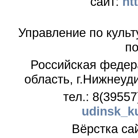
сайт:
ht
Управление по культ
по
Российская федер
область, г.Нижнеуд
тел.: 8(3955
udinsk_k
Вёрстка 