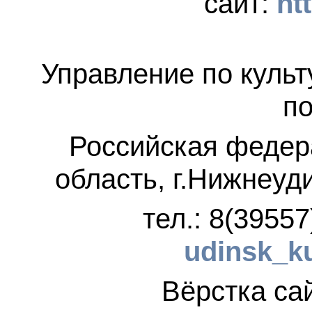
сайт:
ht
Управление по культ
по
Российская федер
область, г.Нижнеуд
тел.: 8(3955
udinsk_k
Вёрстка 