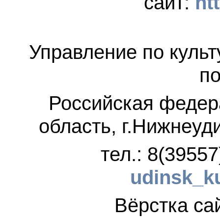
сайт:
ht
Управление по культ
по
Российская федер
область, г.Нижнеуд
тел.: 8(3955
udinsk_k
Вёрстка 