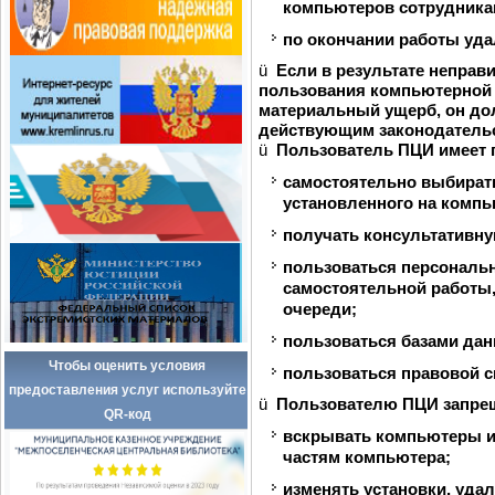
компьютеров сотрудника
по окончании работы уд
ü
Если в результате неправ
пользования компьютерной 
материальный ущерб, он до
действующим законодатель
ü
Пользователь ПЦИ имеет 
самостоятельно выбират
установленного на компь
получать консультативн
пользоваться персонал
самостоятельной работы, 
очереди;
пользоваться базами да
Чтобы оценить условия
пользоваться правовой с
предоставления услуг используйте
ü
Пользователю ПЦИ запре
QR-код
вскрывать компьютеры и
частям компьютера;
изменять установки, уда