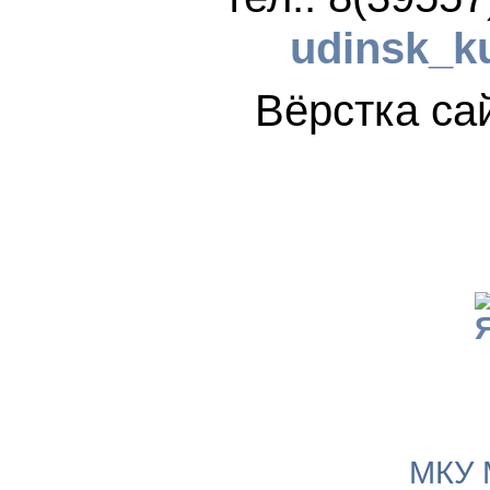
udinsk_k
Вёрстка 
МКУ 