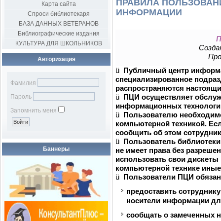
ПРАВИЛА ПОЛЬЗОВАН
Карта сайта
ИНФОРМАЦИИ
Спроси библиотекаря
БАЗА ДАННЫХ ВЕТЕРАНОВ
Библиографические издания
П
КУЛЬТУРА ДЛЯ ШКОЛЬНИКОВ
Создан
Про
Авторизация
ü
Публичный центр информа
специализированное подраз
Фамилия
распространяются настоящи
ü
ПЦИ осуществляет обслуж
Пароль
информационных технологи
Запомнить меня
ü
Пользователю необходимо
компьютерной техникой. Есл
сообщить об этом сотрудник
ü
Пользователь библиотеки
Баннеры
не имеет права без разреше
использовать свои дискеты 
компьютерной технике иные 
ü
Пользователи ПЦИ обяза
предоставить сотрудник
носители информации для
сообщать о замеченных н