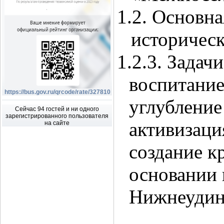
1.2. Основн
историчес
1.2.3. Задач
воспитание
https://bus.gov.ru/qrcode/rate/327810
углубление
Сейчас 94 гостей и ни одного
зарегистрированного пользователя
активизаци
на сайте
создание к
основании 
Нижнеудинс