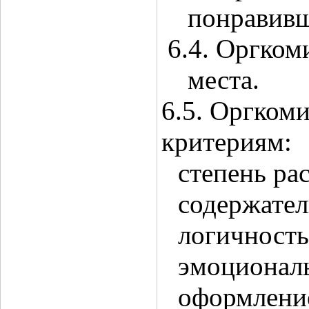
понравивш
6.4. Оргком
места.
6.5. Оргком
критериям:
степень ра
содержател
логичность
эмоциональ
оформление