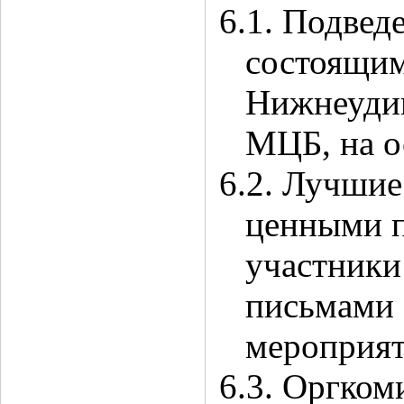
6.1. Подвед
состоящим
Нижнеудин
МЦБ, на о
6.2. Лучши
ценными п
участники
письмами 
мероприят
6.3. Оргко