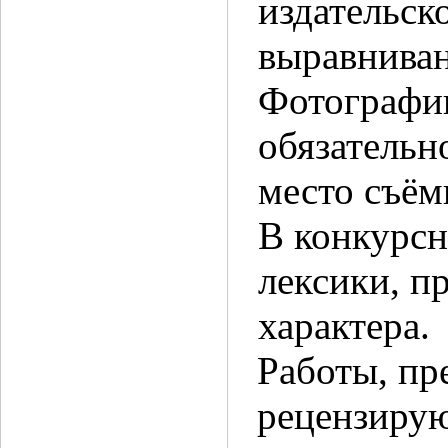
издательск
выравниван
Фотографии
обязательн
место съёмк
В конкурсн
лексики, п
характера.
Работы, пр
рецензирую