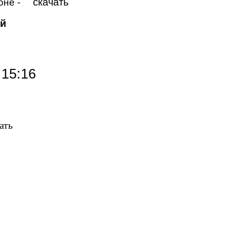
скачать
фоне -
ей
 15:16
ать