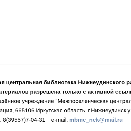
я центральная библиотека Нижнеудинского р
териалов разрешена только с активной ссылк
азённое учреждение "Межпоселенческая централ
ция, 665106 Иркутская область, г.Нижнеудинск ул
.: 8(39557)7-04-31
e-mail:
mbmc_nck@mail.ru