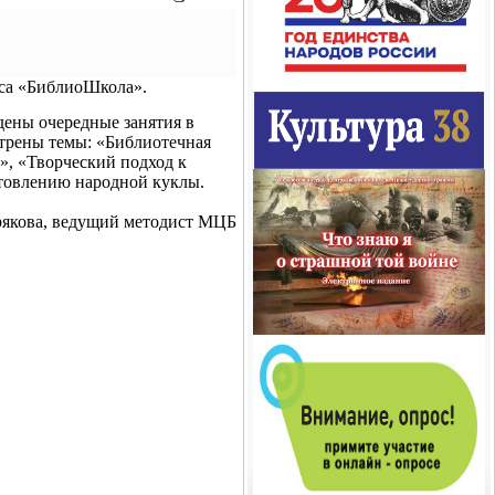
рса «БиблиоШкола».
дены очередные занятия в
трены темы: «Библиотечная
», «Творческий подход к
готовлению народной куклы.
рякова, ведущий методист МЦБ