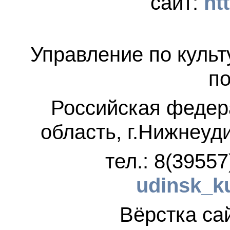
сайт:
ht
Управление по культ
по
Российская федер
область, г.Нижнеуд
тел.: 8(3955
udinsk_k
Вёрстка 