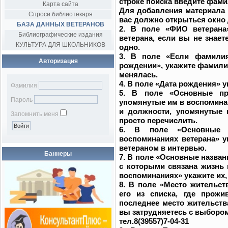
строке поиска введите фами
Карта сайта
Для добавления материала 
Спроси библиотекаря
вас должно открыться окно
БАЗА ДАННЫХ ВЕТЕРАНОВ
2. В поле «ФИО ветерана
Библиографические издания
ветерана, если вы не знает
КУЛЬТУРА ДЛЯ ШКОЛЬНИКОВ
одно.
3. В поле «Если фамилия
Авторизация
рождении», укажите фамили
менялась.
4. В поле «Дата рождения» у
Фамилия
5. В поле «Основные пр
Пароль
упомянутые им в воспомина
и должности, упомянутые 
Запомнить меня
просто перечислить.
6. В поле «Основные 
воспоминаниях ветерана» у
ветераном в интервью.
Баннеры
7. В поле «Основные назван
с которыми связана жизнь 
воспоминаниях» укажите их,
8. В поле «Место жительст
его из списка, где прожи
последнее место жительства
вы затрудняетесь с выбором
тел.8(39557)7-04-31