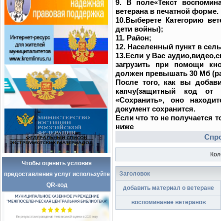
9. В поле«Текст воспомин
ветерана в печатной форме.
10.Выберете Категорию вет
дети войны);
11. Район;
12. Населенный пункт в сел
13.Если у Вас аудио,видео,
загрузить при помощи кн
должен превышать 30 Мб (ра
После того, как вы доба
капчу(защитный код от 
«Сохранить», оно находит
документ сохранится.
Если что то не получается 
ниже
Спро
Кол
Чтобы оценить условия
Заголовок
предоставления услуг используйте
QR-код
добавить материал о ветеране
воспоминание ветеранов