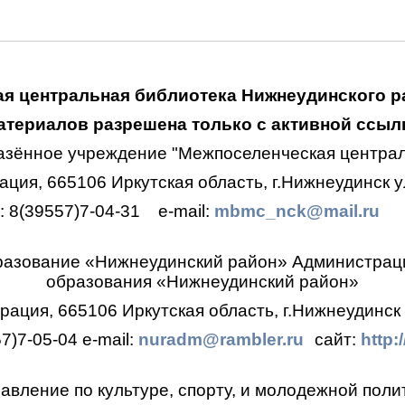
я центральная библиотека Нижнеудинского р
териалов разрешена только с активной ссылк
азённое учреждение "Межпоселенческая централ
ция, 665106 Иркутская область, г.Нижнеудинск ул
.: 8(39557)7-04-31
e-mail:
mbmc_nck@mail.ru
разование «Нижнеудинский район»
Администрац
образования
«Нижнеудинский район»
ация, 665106 Иркутская область, г.Нижнеудинск 
57)7-05-04
e-mail:
nuradm@rambler.ru
сайт:
http:
авление по культуре, спорту, и молодежной поли