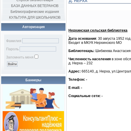
Спроси библиотекаря
Д. НЕРХА
БАЗА ДАННЫХ ВЕТЕРАНОВ
Библиографические издания
КУЛЬТУРА ДЛЯ ШКОЛЬНИКОВ
Авторизация
Нерхинская сельская библиотека
Дата основания
: 30 августа 1952 год
Фамилия
Входит в МКУК Нерхинского МО
Пароль
Библиотекарь:
Шибкеева Анастасия
Запомнить меня
Численность населения
в зоне обсл
д. Нерха – 232
Адрес:
665140, д. Нерха, ул.Централ
Телефон: -
Баннеры
E-mail: -
Социальные сети: -