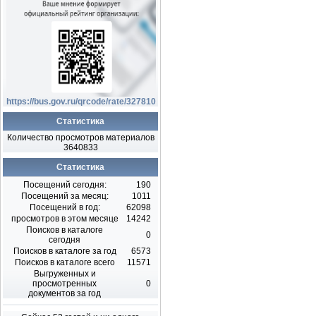
https://bus.gov.ru/qrcode/rate/327810
Статистика
Количество просмотров материалов
3640833
Статистика
Посещений сегодня:
190
Посещений за месяц:
1011
Посещений в год:
62098
просмотров в этом месяце
14242
Поисков в каталоге
0
сегодня
Поисков в каталоге за год
6573
Поисков в каталоге всего
11571
Выгруженных и
просмотренных
0
документов за год